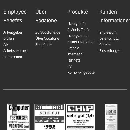
Employee
Über
Produkte
Kunden-
Benefits
Vodafone
Informatione
Handytarife
SIMonly-Tarife
Arbeitgeber
Zu Vodafone.de
Impressum
Handyvertrag
prüfen
Über Vodafone
Datenschutz
Allnet Flat-Tarife
Als
Shopfinder
Cookie-
Prepaid
Arbeitsnehmer
Einstellungen
Internet &
teilnehmen
Festnetz
TV
Kombi-Angebote