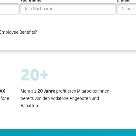
Nachname *
E-Mail *
 Employee Benefits?
20
+
DAX
Mehr als
20 Jahre
profitieren Mitarbeiter:innen
afone
bereits von den Vodafone Angeboten und
Rabatten.