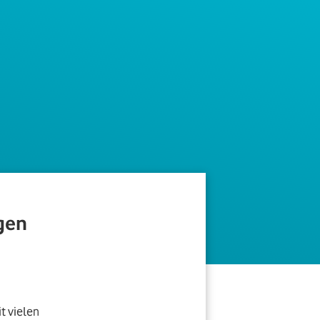
ngen
t vielen