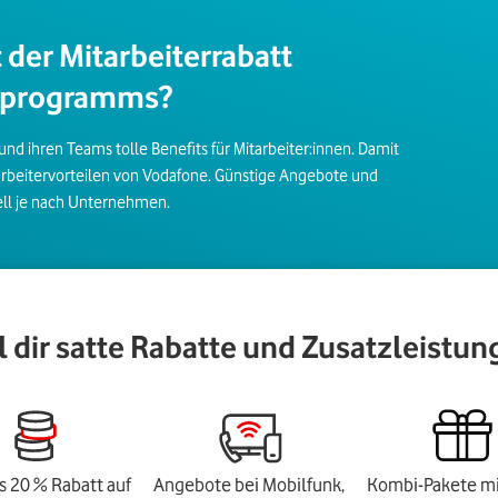
 der Mitarbeiterrabatt
lsprogramms?
d ihren Teams tolle Benefits für Mitarbeiter:innen. Damit
arbeitervorteilen von Vodafone. Günstige Angebote und
uell je nach Unternehmen.
 dir satte Rabatte und Zusatzleistu
s 20 % Rabatt auf
Angebote bei Mobilfunk,
Kombi-Pakete mi